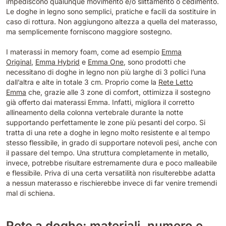
impediscono qualunque movimento e/o slittamento o cedimento.
Le doghe in legno sono semplici, pratiche e facili da sostituire in
caso di rottura. Non aggiungono altezza a quella del materasso,
ma semplicemente forniscono maggiore sostegno.
I materassi in memory foam, come ad esempio
Emma
Original
,
Emma Hybrid
e
Emma One
, sono prodotti che
necessitano di doghe in legno non più larghe di 3 pollici l’una
dall’altra e alte in totale 3 cm. Proprio come la
Rete Letto
Emma
che, grazie alle 3 zone di comfort, ottimizza il sostegno
già offerto dai materassi Emma. Infatti, migliora il corretto
allineamento della colonna vertebrale durante la notte
supportando perfettamente le zone più pesanti del corpo. Si
tratta di una rete a doghe in legno molto resistente e al tempo
stesso flessibile, in grado di supportare notevoli pesi, anche con
il passare del tempo. Una struttura completamente in metallo,
invece, potrebbe risultare estremamente dura e poco malleabile
e flessibile. Priva di una certa versatilità non risulterebbe adatta
a nessun materasso e rischierebbe invece di far venire tremendi
mal di schiena.
Rete a doghe: materiali, numero e