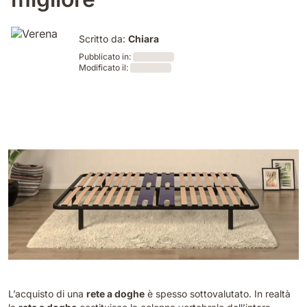
Scritto da:
Chiara
Pubblicato in:
Modificato il:
Loading
Loading
L’acquisto di una
rete a doghe
è spesso sottovalutato. In realtà