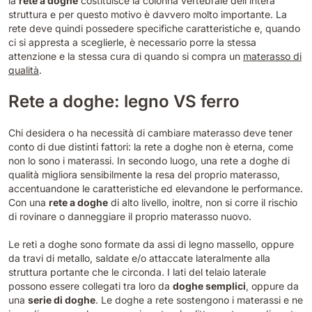
la
rete a doghe
costituisce la colonna vertebrale dell’intera
struttura e per questo motivo è davvero molto importante. La
rete deve quindi possedere specifiche caratteristiche e, quando
ci si appresta a sceglierle, è necessario porre la stessa
attenzione e la stessa cura di quando si compra un
materasso di
qualità
.
Rete a doghe: legno VS ferro
Chi desidera o ha necessità di cambiare materasso deve tener
conto di due distinti fattori: la rete a doghe non è eterna, come
non lo sono i materassi. In secondo luogo, una rete a doghe di
qualità migliora sensibilmente la resa del proprio materasso,
accentuandone le caratteristiche ed elevandone le performance.
Con una
rete a doghe
di alto livello, inoltre, non si corre il rischio
di rovinare o danneggiare il proprio materasso nuovo.
Le reti a doghe sono formate da assi di legno massello, oppure
da travi di metallo, saldate e/o attaccate lateralmente alla
struttura portante che le circonda. I lati del telaio laterale
possono essere collegati tra loro da
doghe semplici
, oppure da
una
serie di doghe
. Le doghe a rete sostengono i materassi e ne