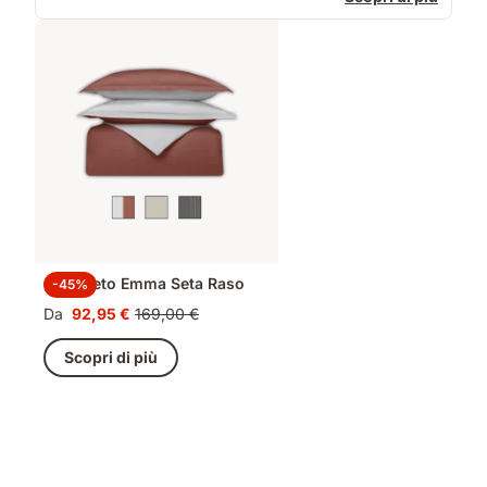
Completo Emma Seta Raso
-45%
Da
92,95 €
169,00 €
Prezzo
Prezzo
92,95 €
originale
Scopri di più
169,00 €