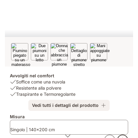
Avvolgiti nel comfort
USP
Soffice come una nuvola
1:
USP
Resistente alla polvere
Soffice
2:
USP
Traspirante e Termoregolante
come
Resistente
3:
Vedi tutti i dettagli del prodotto
una
alla
Traspirante
nuvola
polvere
e
Prodotti
Misura
Termoregolante
aggiuntivi
Singolo | 140x200 cm