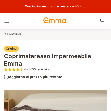
Cuscino in omaggio con i materassi Origi...
Attiva navigazione
Lenzuola
Original
Coprimaterasso Impermeabile
Emma
4.4
3656 recensioni
4.4 su 5 stelle 3656 recensioni
Aggiorno al prezzo più recente...