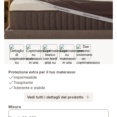
Protezione extra per il tuo materasso
USP
Impermeabile
1:
USP
Traspirante
Impermeabile
2:
USP
Aderente e stabile
Traspirante
3:
Vedi tutti i dettagli del prodotto
Aderente
e
Misura
stabile