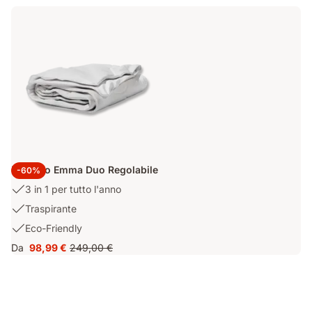
polvere
e
Termoregolante
Piumino Emma Duo Regolabile
-60%
USP
3 in 1 per tutto l'anno
1:
USP
Traspirante
3
2:
USP
Eco-Friendly
in
Traspirante
3:
1
Da
98,99 €
249,00 €
Prezzo
Prezzo
Eco-
per
98,99 €
originale
Friendly
tutto
249,00 €
l'anno