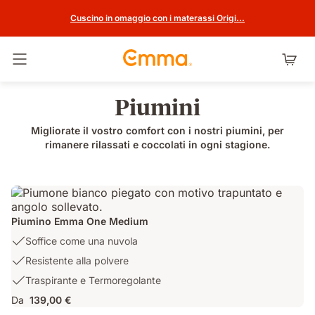
Cuscino in omaggio con i materassi Origi...
Attiva navigazione
Piumini
Migliorate il vostro comfort con i nostri piumini, per
rimanere rilassati e coccolati in ogni stagione.
Piumino Emma One Medium
USP
Soffice come una nuvola
1:
USP
Resistente alla polvere
Soffice
2:
USP
Traspirante e Termoregolante
come
Resistente
3:
una
Da
139,00 €
alla
Traspirante
nuvola