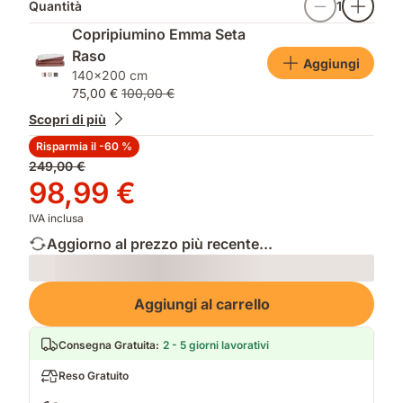
Quantità
1
Copripiumino Emma Seta
Raso
Aggiungi
140x200 cm
75,00 €
100,00 €
Scopri di più
Risparmia il -60 %
Prezzo
249,00 €
originale
Prezzo
98,99 €
249,00 €
98,99 €
IVA inclusa
Aggiorno al prezzo più recente...
Loading
Aggiungi al carrello
Consegna Gratuita
:
2 - 5 giorni lavorativi
Reso Gratuito