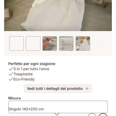
Perfetto per ogni stagione
USP
3 in 1 per tutto l'anno
1:
USP
Traspirante
3
2:
USP
Eco-Friendly
in
Traspirante
3:
Vedi tutti i dettagli del prodotto
1
Eco-
per
Friendly
Prodotti
Misura
tutto
aggiuntivi
l'anno
Singolo 140x200 cm