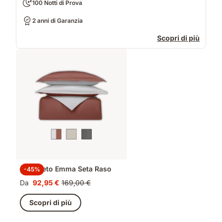
100 Notti di Prova
2 anni di Garanzia
Scopri di più
Completo Emma Seta Raso
-45%
Da
92,95 €
169,00 €
Prezzo
Prezzo
92,95 €
originale
Scopri di più
169,00 €