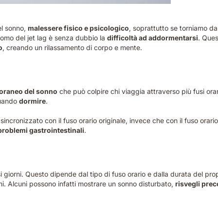
el sonno,
malessere fisico e psicologico
, soprattutto se torniamo da
ntomo del jet lag è senza dubbio la
difficoltà ad addormentarsi
. Que
o
, creando un rilassamento di corpo e mente.
oraneo del sonno
che può colpire chi viaggia attraverso più fusi orar
quando
dormire
.
sincronizzato con il fuso orario originale, invece che con il fuso orari
 problemi gastrointestinali
.
giorni. Questo dipende dal tipo di fuso orario e dalla durata del prop
. Alcuni possono infatti mostrare un sonno disturbato,
risvegli pre