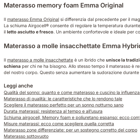
Materasso memory foam Emma Original
Il
materasso Emma Original
si differenzia dal precedente per il magg
La schiuma Airgocell® consente di regolare la temperatura durante i
il
letto asciutto e fresco
. Un ambiente confortevole e ideale per com
Materasso a molle insacchettate Emma Hybr
Il
materasso a molle insacchettate
è un ibrido che
unisce la tradiz
schiena
per chi ne ha bisogno. Allo stesso tempo il materasso è re
del nostro corpo. Questo senza aumentare la sudorazione durante la
Leggi anche
Qualità del sonno: quanto e come materasso e cuscino la influenz
Materasso di qualità: le caratteristiche che lo rendono tale
Scegliere il materasso perfetto per un sonno notturno sano
Durata materassi: resistenza al tempo e all’usura
Schiuma airgocell, Memory foam e poliuretano espanso: ecco com’
Misure materassi: ecco come scegliere quella corretta
Materasso zone differenziate: per un sostegno corretto del corpo
Materasso sottovuoto