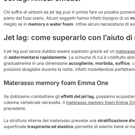
Chi soffre di sintomi da jet lag può in primis fare un pisolino pome
pieno dal fuso orario. Alcuni soggetti hanno infatti bisogno di un
ma
meglio se in
memory o water foam
. Infine alcuni necessitano di 
Jet lag: come superarlo con l’aiuto di
Il jet lag può senza dubbio essere superato grazie ad un
materasso
di
addormentarsi rapidamente
. La schiuma di cui è costituito ab
gradualmente in una dimensione
accogliente, morbida, soffice
, 
posizioni sbagliate durante la notte. Infatti modellandosi perfettam
Materasso memory foam Emma One
Se dobbiamo combattere gli
effetti del jet lag
, possiamo acquista
colonna vertebrale necessita. Il
materasso memory foam Emma O
precedenti.
La struttura interna del materasso prevede una
stratificazione div
superficiale
traspirante ed elastico
permette di aderire bene al ma