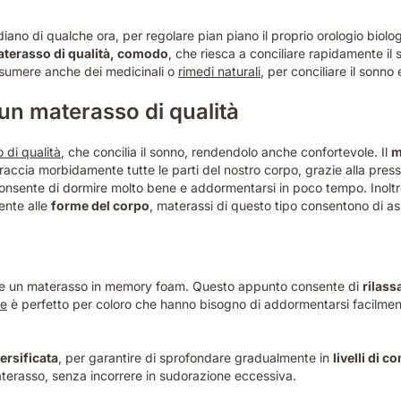
ridiano di qualche ora, per regolare pian piano il proprio orologio bio
terasso di qualità, comodo
, che riesca a conciliare rapidamente i
assumere anche dei medicinali o
rimedi naturali
, per conciliare il sonno
 un materasso di qualità
 di qualità
, che concilia il sonno, rendendolo anche confortevole. Il
m
braccia morbidamente tutte le parti del nostro corpo, grazie alla pres
consente di dormire molto bene e addormentarsi in poco tempo. Inoltr
ente alle
forme del corpo
, materassi di questo tipo consentono di 
re un materasso in memory foam. Questo appunto consente di
rilass
ne
è perfetto per coloro che hanno bisogno di addormentarsi facilmen
ersificata
, per garantire di sprofondare gradualmente in
livelli di 
terasso, senza incorrere in sudorazione eccessiva.