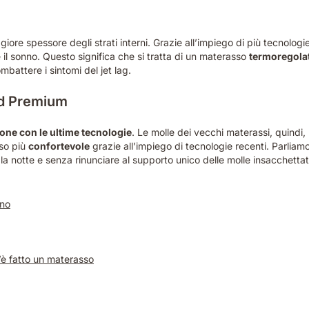
iore spessore degli strati interni. Grazie all’impiego di più tecnologie
l sonno. Questo significa che si tratta di un materasso
termoregola
battere i sintomi del jet lag.
id Premium
ione con le ultime tecnologie
. Le molle dei vecchi materassi, quind
so più
confortevole
grazie all’impiego di tecnologie recenti. Parliam
 notte e senza rinunciare al supporto unico delle molle insacchettat
ano
è fatto un materasso