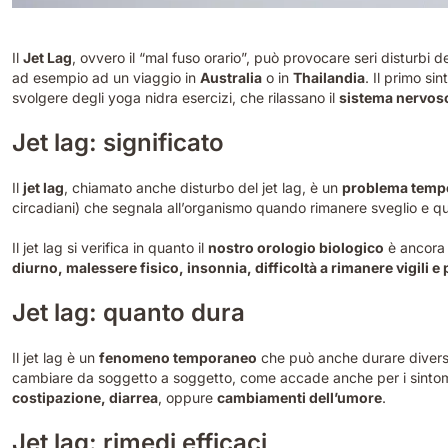
Il
Jet Lag
, ovvero il “mal fuso orario”, può provocare seri disturbi d
ad esempio ad un viaggio in
Australia
o in
Thailandia
. Il primo si
svolgere degli yoga nidra esercizi, che rilassano il
sistema nervos
Jet lag: significato
Il
jet lag
, chiamato anche disturbo del jet lag, è un
problema temp
circadiani) che segnala all’organismo quando rimanere sveglio e 
Il jet lag si verifica in quanto il
nostro orologio biologico
è ancora 
diurno, malessere fisico, insonnia, difficoltà a rimanere vigili e
Jet lag: quanto dura
Il jet lag è un
fenomeno temporaneo
che può anche durare diversi 
cambiare da soggetto a soggetto, come accade anche per i sintomi
costipazione, diarrea
, oppure
cambiamenti dell’umore
.
Jet lag: rimedi efficaci