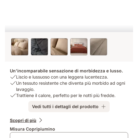
Un'incomparabile sensazione di morbidezza e lusso.
USP
Liscio e lussuoso con una leggera lucentezza.
1:
USP
Un tessuto resistente che diventa più morbido ad ogni
Liscio
2:
lavaggio.
e
Un
USP
Trattiene il calore, perfetto per le notti più fredde.
lussuoso
tessuto
3:
Vedi tutti i dettagli del prodotto
con
resistente
Trattiene
una
che
il
Prodotti
leggera
diventa
calore,
Scopri di più
aggiuntivi
lucentezza.
più
perfetto
Misura Copripiumino
morbido
per