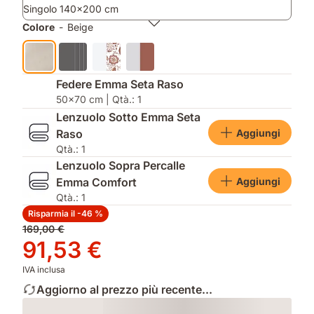
ad
le
Singolo 140x200 cm
ogni
notti
Colore
-
Beige
lavaggio.
più
fredde.
Federe Emma Seta Raso
50x70 cm | Qtà.: 1
Lenzuolo Sotto Emma Seta
Aggiungi
Raso
Qtà.: 1
Lenzuolo Sopra Percalle
Aggiungi
Emma Comfort
Qtà.: 1
Risparmia il -46 %
Prezzo
169,00 €
originale
Prezzo
91,53 €
169,00 €
91,53 €
IVA inclusa
Aggiorno al prezzo più recente...