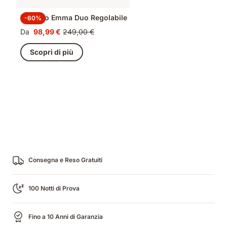
Piumino Emma Duo Regolabile
-60%
Da
98,99 €
249,00 €
Prezzo
Prezzo
98,99 €
originale
Scopri di più
249,00 €
Consegna e Reso Gratuiti
100 Notti di Prova
Fino a 10 Anni di Garanzia