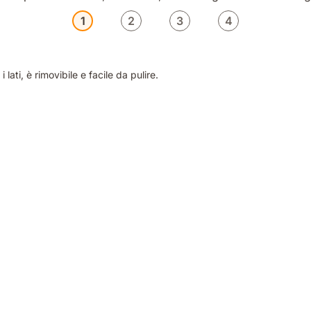
1
2
3
4
lati, è rimovibile e facile da pulire.