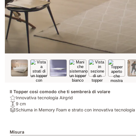
Il Topper così comodo che ti sembrerà di volare
Benefit:
Innovativa tecnologia Airgrid
Innovativa
Altezza:
9 cm
tecnologia
9
Materiali:
Schiuma in Memory Foam e strato con innovativa tecnologia 
Airgrid
cm
Schiuma
in
Memory
Prodotti
Misura
Foam