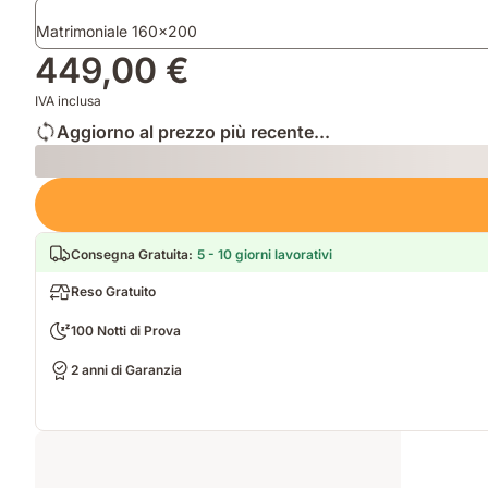
aggiuntivi
e
Matrimoniale 160x200
strato
con
449,00 €
innovativa
tecnologia
IVA inclusa
Airgrid
Aggiorno al prezzo più recente...
Loading
Consegna Gratuita
:
5 - 10 giorni lavorativi
Reso Gratuito
100 Notti di Prova
2 anni di Garanzia