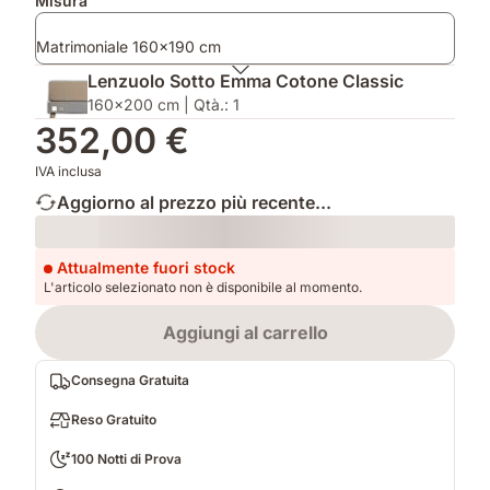
Prodotti
Misura
aggiuntivi
Matrimoniale 160x190 cm
Lenzuolo Sotto Emma Cotone Classic
160x200 cm | Qtà.: 1
352,00 €
IVA inclusa
Aggiorno al prezzo più recente...
Loading
Attualmente fuori stock
L'articolo selezionato non è disponibile al momento.
Aggiungi al carrello
Consegna Gratuita
Reso Gratuito
100 Notti di Prova