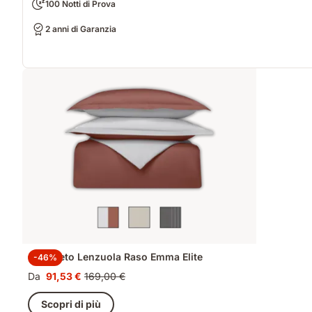
100 Notti di Prova
2 anni di Garanzia
Completo Lenzuola Raso Emma Elite
-46%
Da
91,53 €
169,00 €
Prezzo
Prezzo
91,53 €
originale
Scopri di più
169,00 €