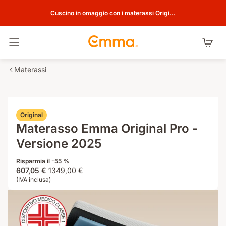
Cuscino in omaggio con i materassi Origi...
Attiva navigazione
Materassi
Original
Materasso Emma Original Pro -
Versione 2025
Risparmia il -55 %
Prezzo
Prezzo
607,05 €
1349,00 €
607,05 €
(IVA inclusa)
originale
1349,00 €