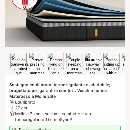
Sostegno equilibrato, termoregolante e adattabile;
progettato per garantire comfort. Vecchio nome:
Materasso a Molle Elite
Rigidità:
Equilibrato
Equilibrato
Altezza:
27 cm
27
Materiali:
Molle a 7 zone, schiume comfort e strato
cm
Molle
termoregolante ThermoSync®
a
Dispositivo Medico