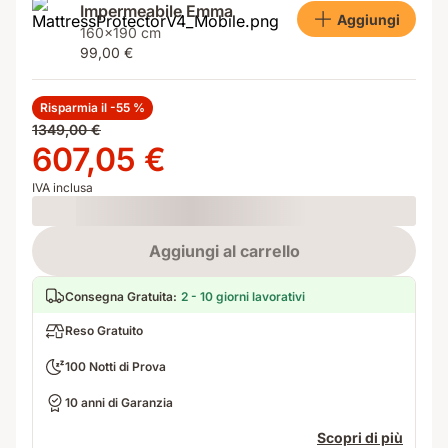
Impermeabile Emma
Aggiungi
160x190 cm
99,00 €
Risparmia il -55 %
Prezzo
1349,00 €
originale
Prezzo
607,05 €
1349,00 €
607,05 €
IVA inclusa
Loading
Aggiungi al carrello
Consegna Gratuita
:
2 - 10 giorni lavorativi
Reso Gratuito
100 Notti di Prova
10 anni di Garanzia
Scopri di più