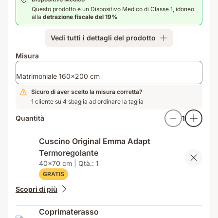
7
Questo prodotto è un Dispositivo Medico di Classe 1, idoneo
zone,
alla
detrazione fiscale del 19%
schiume
comfort
Vedi tutti i dettagli del prodotto
e
strato
Misura
termoregolante
ThermoSync®
Matrimoniale 160x200 cm
Sicuro di aver scelto la misura corretta?
1 cliente su 4 sbaglia ad ordinare la taglia
Quantità
1
Cuscino Original Emma Adapt
Termoregolante
40x70 cm | Qtà.: 1
GRATIS
Scopri di più
Coprimaterasso