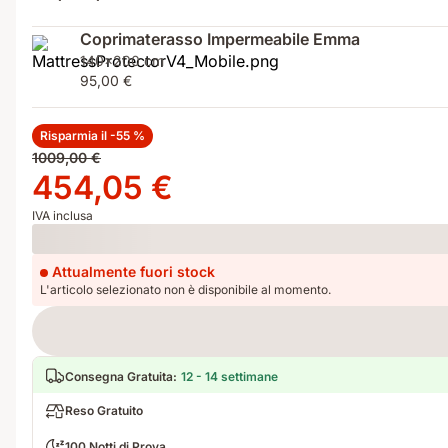
Coprimaterasso Impermeabile Emma
140x200 cm
95,00 €
Risparmia il -55 %
Prezzo
1009,00 €
originale
Prezzo
454,05 €
1009,00 €
454,05 €
IVA inclusa
Loading
Attualmente fuori stock
L'articolo selezionato non è disponibile al momento.
Consegna Gratuita
:
12 - 14 settimane
Reso Gratuito
100 Notti di Prova