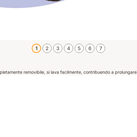
1
2
3
4
5
6
7
pletamente removibile, si lava facilmente, contribuendo a prolungare 