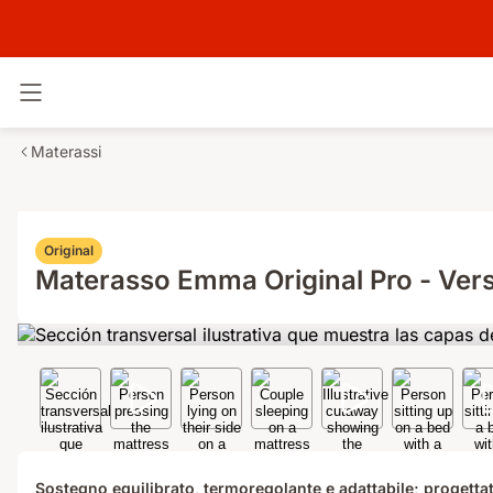
Attiva navigazione
Materassi
Original
Materasso Emma Original Pro - Ver
Sostegno equilibrato, termoregolante e adattabile; progetta