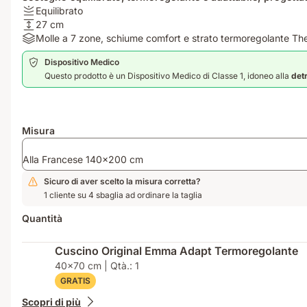
Rigidità:
Equilibrato
Equilibrato
Altezza:
27 cm
27
Materiali:
Molle a 7 zone, schiume comfort e strato termoregolante 
cm
Molle
Dispositivo Medico
a
Questo prodotto è un Dispositivo Medico di Classe 1, idoneo alla
det
7
zone,
schiume
comfort
Misura
e
strato
Alla Francese 140x200 cm
termoregolante
ThermoSync®
Sicuro di aver scelto la misura corretta?
1 cliente su 4 sbaglia ad ordinare la taglia
Quantità
Cuscino Original Emma Adapt Termoregolante
40x70 cm | Qtà.: 1
GRATIS
Scopri di più