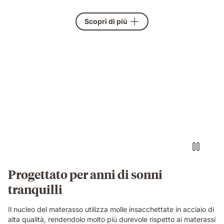
Scopri di più
Video
of
a
woman
sitting
on
an
Emma
Original
Lite
mattress
Progettato per anni di sonni
in
tranquilli
a
bright
bedroom
Il nucleo del materasso utilizza molle insacchettate in acciaio di
with
alta qualità, rendendolo molto più durevole rispetto ai materassi