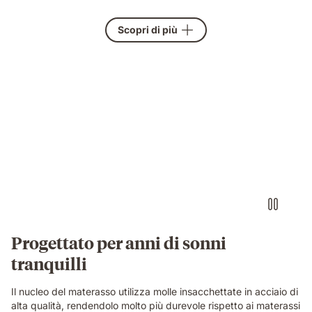
Scopri di più
Video
of
a
woman
sitting
on
an
Emma
Original
Lite
mattress
Progettato per anni di sonni
in
tranquilli
a
bright
bedroom
Il nucleo del materasso utilizza molle insacchettate in acciaio di
with
alta qualità, rendendolo molto più durevole rispetto ai materassi