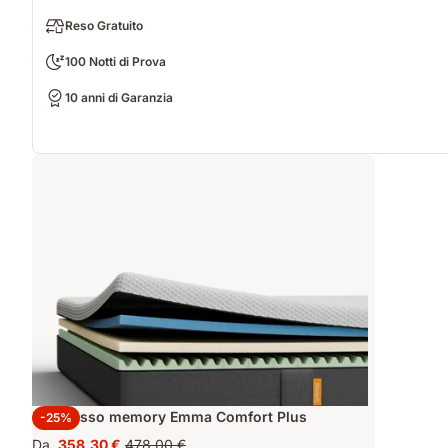
Reso Gratuito
100 Notti di Prova
10 anni di Garanzia
Materasso memory Emma Comfort Plus
-25%
Da
358,30 €
478,00 €