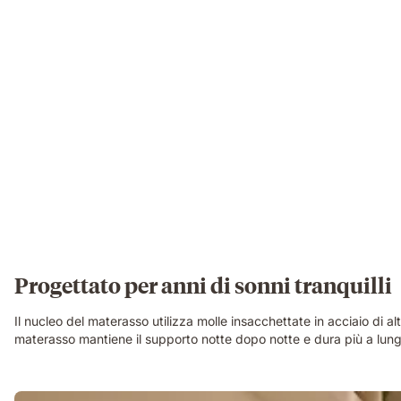
and
a
large
plant.
Progettato per anni di sonni tranquilli
Il nucleo del materasso utilizza molle insacchettate in acciaio di 
materasso mantiene il supporto notte dopo notte e dura più a lungo, 