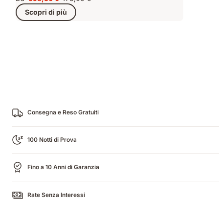
Prezzo
Prezzo
Scopri di più
358,30 €
originale
478,00 €
Consegna e Reso Gratuiti
100 Notti di Prova
Fino a 10 Anni di Garanzia
Rate Senza Interessi