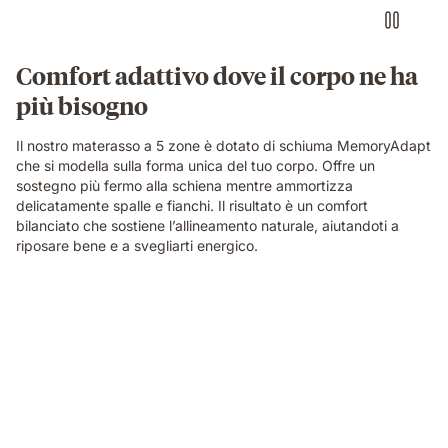
Comfort adattivo dove il corpo ne ha
più bisogno
Il nostro materasso a 5 zone è dotato di schiuma MemoryAdapt
che si modella sulla forma unica del tuo corpo. Offre un
sostegno più fermo alla schiena mentre ammortizza
delicatamente spalle e fianchi. Il risultato è un comfort
bilanciato che sostiene l’allineamento naturale, aiutandoti a
riposare bene e a svegliarti energico.
Video
of
a
person
air-
drumming
with