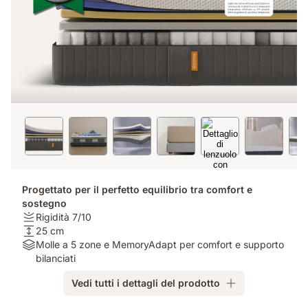
Progettato per il perfetto equilibrio tra comfort e
sostegno
Rigidità:
Rigidità 7/10
Rigidità
Altezza:
25 cm
7/10
25
Materiali:
Molle a 5 zone e MemoryAdapt per comfort e supporto
cm
Molle
bilanciati
a
Vedi tutti i dettagli del prodotto
5
zone