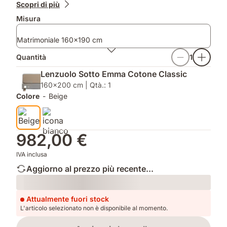
Prodotti
e
Scopri di più
aggiuntivi
MemoryAdapt
Misura
per
comfort
Matrimoniale 160x190 cm
e
supporto
Quantità
1
bilanciati
Lenzuolo Sotto Emma Cotone Classic
160x200 cm | Qtà.: 1
Colore
-
Beige
982,00 €
IVA inclusa
Aggiorno al prezzo più recente...
Loading
Attualmente fuori stock
L'articolo selezionato non è disponibile al momento.