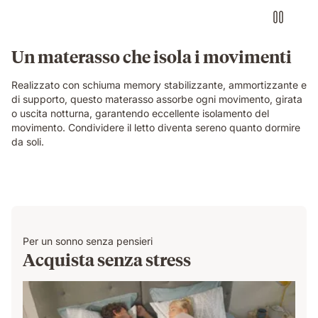
headphones
on
an
Emma
Un materasso che isola i movimenti
Original
mattress
Realizzato con schiuma memory stabilizzante, ammortizzante e
while
di supporto, questo materasso assorbe ogni movimento, girata
their
o uscita notturna, garantendo eccellente isolamento del
partner
movimento. Condividere il letto diventa sereno quanto dormire
sleeps
da soli.
undisturbed
beside
them.
Per un sonno senza pensieri
Acquista senza stress