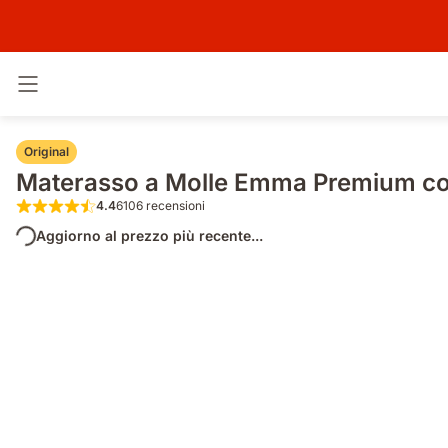
Attiva navigazione
Original
Materasso a Molle Emma Premium co
4.4
6106 recensioni
4.4 su 5 stelle 6106 recensioni
Aggiorno al prezzo più recente...