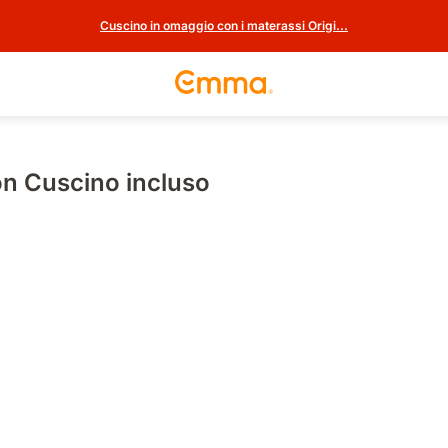
Cuscino in omaggio con i materassi Origi...
n Cuscino incluso