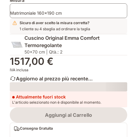
Prodotti
Misura
aggiuntivi
Matrimoniale 160x190 cm
Sicuro di aver scelto la misura corretta?
1 cliente su 4 sbaglia ad ordinare la taglia
Cuscino Original Emma Comfort
Termoregolante
50x70 cm | Qtà.: 2
1517,00 €
IVA inclusa
Aggiorno al prezzo più recente...
Loading
Attualmente fuori stock
L'articolo selezionato non è disponibile al momento.
Aggiungi al Carrello
Consegna Gratuita