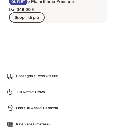
Materasso Molle Emma Premium
OUTLET
Da
648,00 €
Scopri di più
Consegna e Reso Gratuiti
100 Notti di Prova
Fino a 10 Anni di Garanzia
Rate Senza Interessi