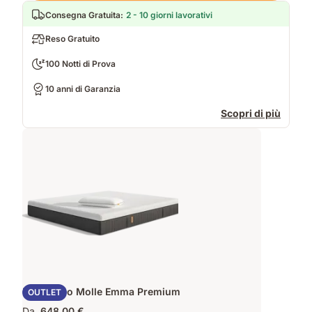
Consegna Gratuita
:
2 - 10 giorni lavorativi
Reso Gratuito
100 Notti di Prova
10 anni di Garanzia
Scopri di più
Materasso Molle Emma Premium
OUTLET
Da
648,00 €