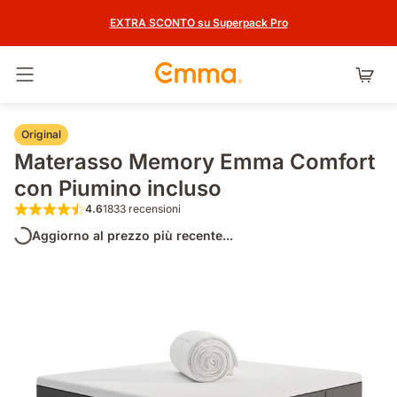
EXTRA SCONTO su Superpack Pro
Attiva navigazione
Original
Materasso Memory Emma Comfort
con Piumino incluso
4.6
1833 recensioni
4.6 su 5 stelle 1833 recensioni
Aggiorno al prezzo più recente...