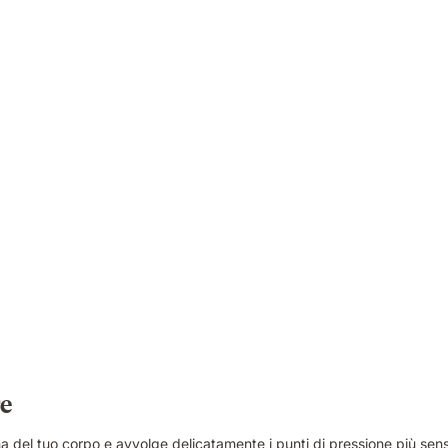
re
del tuo corpo e avvolge delicatamente i punti di pressione più sensib