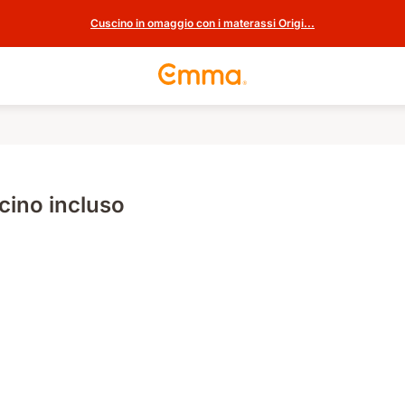
Cuscino in omaggio con i materassi Origi...
ino incluso