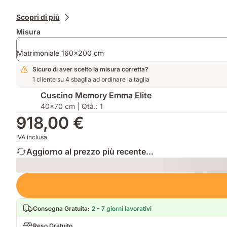
Prodotti
Scopri di più
aggiuntivi
Misura
Matrimoniale 160x200 cm
Sicuro di aver scelto la misura corretta?
1 cliente su 4 sbaglia ad ordinare la taglia
Cuscino Memory Emma Elite
40x70 cm | Qtà.: 1
918,00 €
IVA inclusa
Aggiorno al prezzo più recente...
Loading
Consegna Gratuita
:
2 - 7 giorni lavorativi
Reso Gratuito