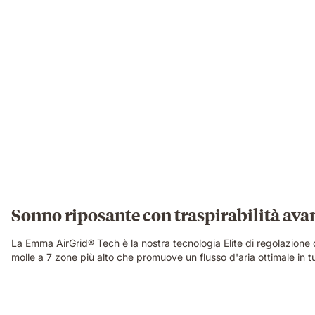
open-
cell
breathable
structure
in
close-
up
detail.
Sonno riposante con traspirabilità ava
La Emma AirGrid® Tech è la nostra tecnologia Elite di regolazione d
molle a 7 zone più alto che promuove un flusso d'aria ottimale in t
Video