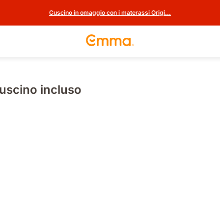
Cuscino in omaggio con i materassi Origi...
uscino incluso