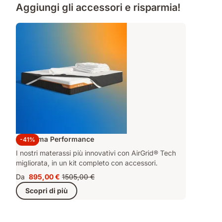
Aggiungi gli accessori e risparmia!
Kit Emma Performance
-41%
I nostri materassi più innovativi con AirGrid® Tech
migliorata, in un kit completo con accessori.
Da
895,00 €
1505,00 €
Prezzo
Prezzo
Scopri di più
895,00 €
originale
1505,00 €