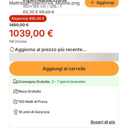
Impermeabile Emma
Aggiungi
160x190 cm | Qtà.: 1
69,30 €
99,00 €
Risparmia 450,00 €
Prezzo
1489,00 €
originale
Prezzo
1039,00 €
1489,00 €
1039,00 €
IVA inclusa
Aggiorno al prezzo più recente...
Loading
Aggiungi al carrello
Consegna Gratuita
:
2 - 7 giorni lavorativi
Reso Gratuito
100 Notti di Prova
10 anni di Garanzia
Scopri di più