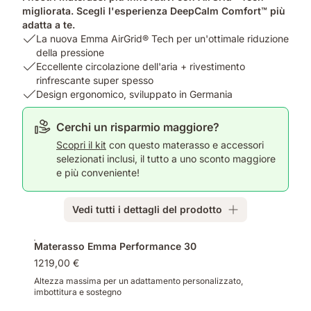
migliorata. Scegli l'esperienza DeepCalm Comfort™ più
adatta a te.
USP
La nuova Emma AirGrid® Tech per un'ottimale riduzione
1:
della pressione
La
USP
Eccellente circolazione dell'aria + rivestimento
nuova
2:
rinfrescante super spesso
Emma
Eccellente
USP
Design ergonomico, sviluppato in Germania
AirGrid®
circolazione
3:
Tech
dell'aria
Design
Cerchi un risparmio maggiore?
per
+
ergonomico,
Scopri il kit
con questo materasso e accessori
un'ottimale
rivestimento
sviluppato
selezionati inclusi, il tutto a uno sconto maggiore
riduzione
rinfrescante
in
e più conveniente!
della
super
Germania
pressione
spesso
Vedi tutti i dettagli del prodotto
Prodotti
Materasso Emma Performance 30
aggiuntivi
1219,00 €
Altezza massima per un adattamento personalizzato,
imbottitura e sostegno