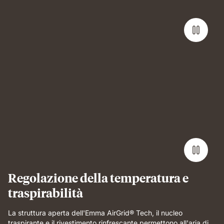
Man
lying
on
Emma
Performance
mattress
demonstrating
full-
body
support
and
Regolazione della temperatura e
breathable
traspirabilità
comfort.
La struttura aperta dell'Emma AirGrid® Tech, il nucleo
traspirante e il rivestimento rinfrescante permettono all'aria di