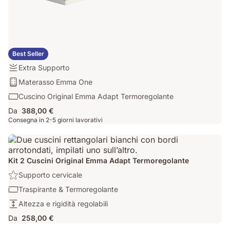
Kit Smart
Best Seller
Rigidità:
Extra Supporto
Extra
Materasso:
Materasso Emma One
Supporto
Materasso
Cuscino:
Cuscino Original Emma Adapt Termoregolante
Emma
Cuscino
Da
388,00 €
One
Original
Consegna in 2-5 giorni lavorativi
Emma
Adapt
Termoregolante
Kit 2 Cuscini Original Emma Adapt Termoregolante
Benefit:
Supporto cervicale
Supporto
Cuscino:
Traspirante & Termoregolante
cervicale
Traspirante
Altezza:
Altezza e rigidità regolabili
&
Altezza
Da
258,00 €
Termoregolante
e