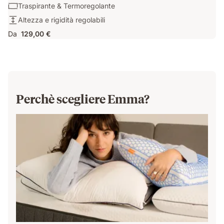
Supporto
Cuscino:
Traspirante & Termoregolante
cervicale
Traspirante
Altezza:
Altezza e rigidità regolabili
&
Altezza
Da
129,00 €
Termoregolante
e
rigidità
regolabili
Perchè scegliere Emma?