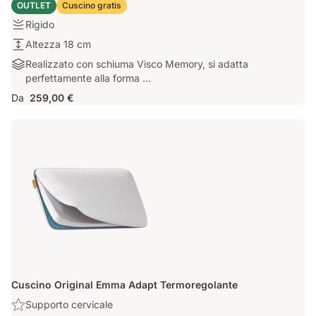
Materasso Emma One
OUTLET
Cuscino gratis
Rigido
Rigido
Altezza
Altezza 18 cm
18
Realizzato
Realizzato con schiuma Visco Memory, si adatta
cm
con
perfettamente alla forma ...
schiuma
Da
259,00 €
Visco
Memory,
si
adatta
perfettamente
alla
forma
del
tuo
corpo
Cuscino Original Emma Adapt Termoregolante
Benefit:
Supporto cervicale