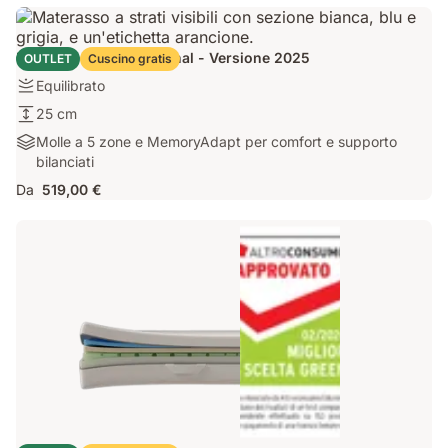
rigidità
regolabili
Materasso Emma Original - Versione 2025
OUTLET
Cuscino gratis
Equilibrato
Equilibrato
25
25 cm
cm
Molle
Molle a 5 zone e MemoryAdapt per comfort e supporto
a
bilanciati
5
Da
519,00 €
zone
e
MemoryAdapt
per
comfort
e
supporto
bilanciati