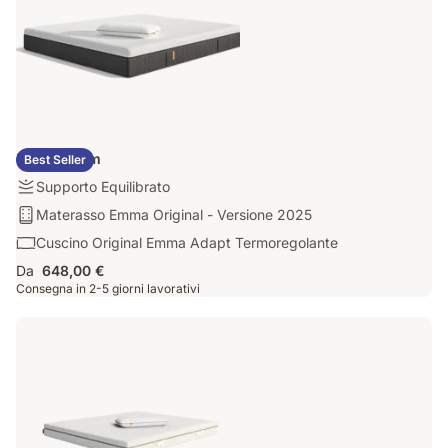
Kit Premium
Best Seller
Rigidità:
Supporto Equilibrato
Supporto
Materasso:
Materasso Emma Original - Versione 2025
Equilibrato
Materasso
Cuscino:
Cuscino Original Emma Adapt Termoregolante
Emma
Cuscino
Da
648,00 €
Original
Original
Consegna in 2-5 giorni lavorativi
-
Emma
Versione
Adapt
2025
Termoregolante