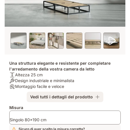
Una struttura elegante e resistente per completare
l'arredamento della vostra camera da letto
Altezza:
Altezza 25 cm
Altezza
Stile:
Design industriale e minimalista
25
Design
Assemblaggio:
Montaggio facile e veloce
cm
industriale
Montaggio
Vedi tutti i dettagli del prodotto
e
facile
minimalista
e
Prodotti
Misura
veloce
aggiuntivi
Singolo 80x190 cm
Sicuro di aver scelto la misura corretta?