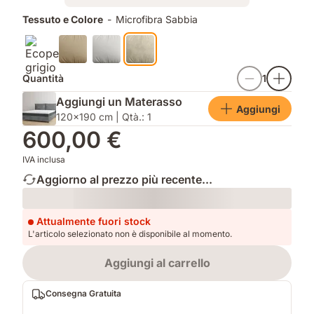
Prodotti
Tessuto e Colore
-
Microfibra Sabbia
aggiuntivi
Quantità
1
Aggiungi un Materasso
Aggiungi
120x190 cm | Qtà.: 1
600,00 €
IVA inclusa
Aggiorno al prezzo più recente...
Loading
Attualmente fuori stock
L'articolo selezionato non è disponibile al momento.
Aggiungi al carrello
Consegna Gratuita