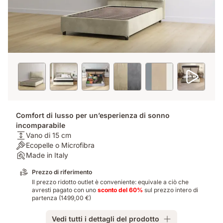
Comfort di lusso per un’esperienza di sonno
incomparabile
Altezza:
Vano di 15 cm
Vano
Stile:
Ecopelle o Microfibra
di
Ecopelle
Assemblaggio:
Made in Italy
15
o
Made
Prezzo di riferimento
cm
Microfibra
in
Il prezzo ridotto outlet è conveniente: equivale a ciò che
Italy
avresti pagato con uno
sconto del 60%
sul prezzo intero di
partenza (1499,00
€)
Vedi tutti i dettagli del prodotto