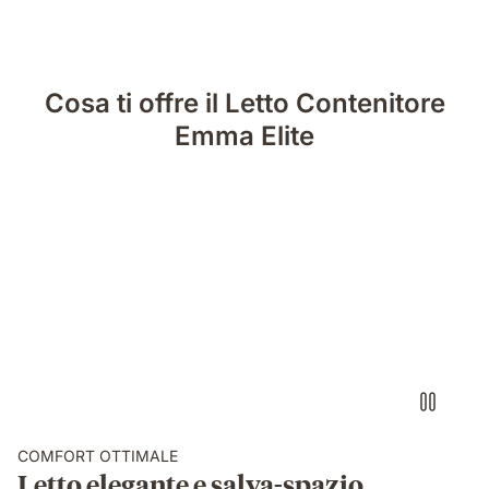
Cosa ti offre il Letto Contenitore
Emma Elite
letto
con
vano
contenitore
salva
spazio
COMFORT OTTIMALE
Letto elegante e salva-spazio