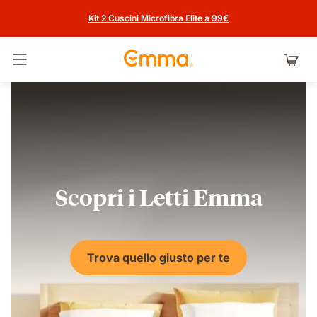
Kit 2 Cuscini Microfibra Elite a 99€
Attiva navigazione
Scopri i Letti Emma
Trova quello giusto per te