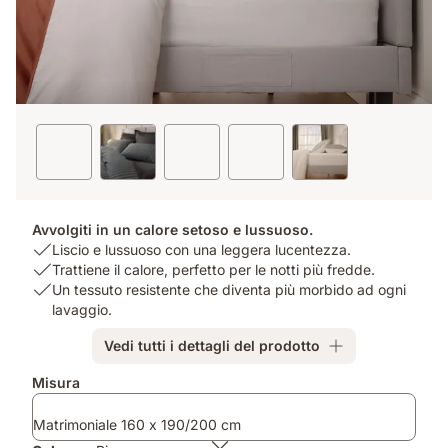
Avvolgiti in un calore setoso e lussuoso.
USP
Liscio e lussuoso con una leggera lucentezza.
1:
USP
Trattiene il calore, perfetto per le notti più fredde.
Liscio
2:
USP
Un tessuto resistente che diventa più morbido ad ogni
e
Trattiene
3:
lavaggio.
lussuoso
il
Un
Vedi tutti i dettagli del prodotto
con
calore,
tessuto
una
perfetto
resistente
Misura
leggera
per
che
lucentezza.
le
diventa
Matrimoniale 160 x 190/200 cm
notti
più