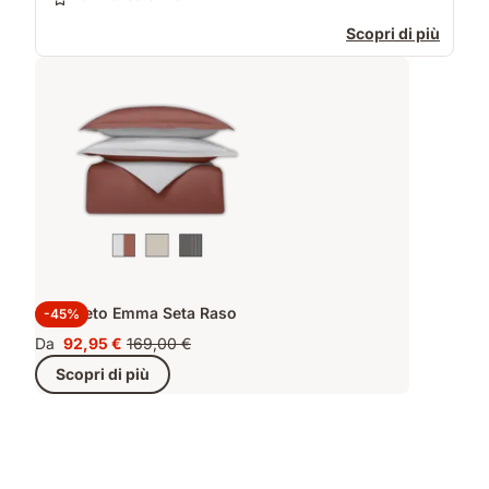
Scopri di più
Completo Emma Seta Raso
-45%
Da
92,95 €
169,00 €
Prezzo
Prezzo
Scopri di più
92,95 €
originale
169,00 €