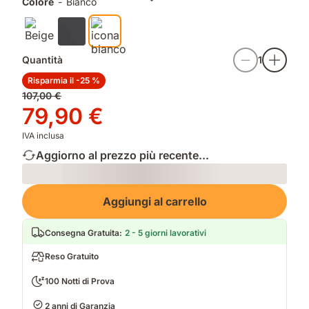
più
morbido
Colore
-
Bianco
fredde.
ad
ogni
lavaggio.
Quantità
1
Risparmia il -25 %
Prezzo
107,00 €
originale
Prezzo
79,90 €
107,00 €
79,90 €
IVA inclusa
Aggiorno al prezzo più recente...
Loading
Aggiungi al carrello
Consegna Gratuita
:
2 - 5 giorni lavorativi
Reso Gratuito
100 Notti di Prova
2 anni di Garanzia