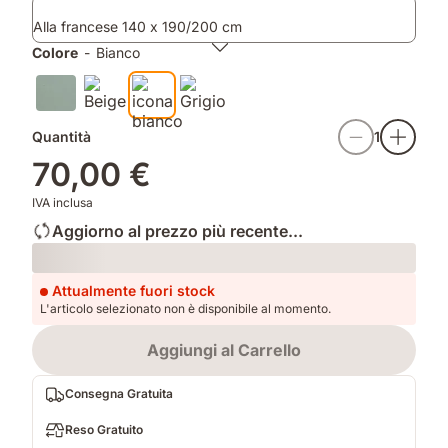
al
diventa
Alla francese 140 x 190/200 cm
tessuto
più
traspirante.
morbido
Colore
-
Bianco
ad
ogni
lavaggio.
Quantità
1
70,00 €
IVA inclusa
Aggiorno al prezzo più recente...
Loading
Attualmente fuori stock
L'articolo selezionato non è disponibile al momento.
Aggiungi al Carrello
Consegna Gratuita
Reso Gratuito