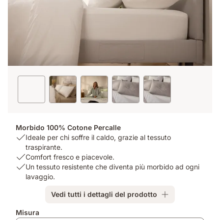
Morbido 100% Cotone Percalle
USP
Ideale per chi soffre il caldo, grazie al tessuto
1:
traspirante.
Ideale
USP
Comfort fresco e piacevole.
per
2:
USP
Un tessuto resistente che diventa più morbido ad ogni
chi
Comfort
3:
lavaggio.
soffre
fresco
Un
Vedi tutti i dettagli del prodotto
il
e
tessuto
caldo,
piacevole.
resistente
Misura
grazie
che