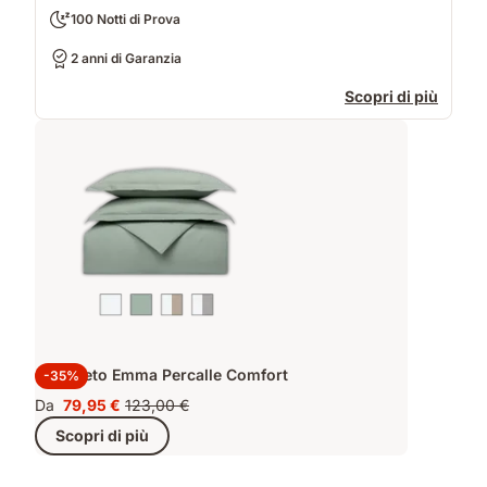
100 Notti di Prova
2 anni di Garanzia
Scopri di più
Completo Emma Percalle Comfort
-35%
Da
79,95 €
123,00 €
Prezzo
Prezzo
Scopri di più
79,95 €
originale
123,00 €