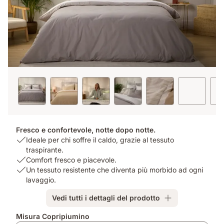
Fresco e confortevole, notte dopo notte.
USP
Ideale per chi soffre il caldo, grazie al tessuto
1:
traspirante.
Ideale
USP
Comfort fresco e piacevole.
per
2:
USP
Un tessuto resistente che diventa più morbido ad ogni
chi
Comfort
3:
lavaggio.
soffre
fresco
Un
Vedi tutti i dettagli del prodotto
il
e
tessuto
caldo,
piacevole.
resistente
Misura Copripiumino
grazie
che