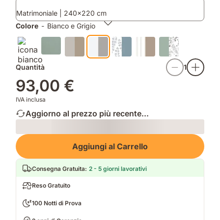
al
diventa
Matrimoniale | 240x220 cm
tessuto
più
traspirante.
morbido
Colore
-
Bianco e Grigio
ad
ogni
lavaggio.
Quantità
1
93,00 €
IVA inclusa
Aggiorno al prezzo più recente...
Loading
Aggiungi al Carrello
Consegna Gratuita
:
2 - 5 giorni lavorativi
Reso Gratuito
100 Notti di Prova