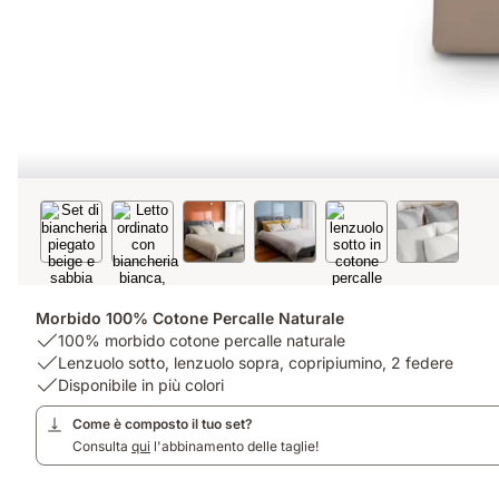
Morbido 100% Cotone Percalle Naturale
USP
100% morbido cotone percalle naturale
1:
USP
Lenzuolo sotto, lenzuolo sopra, copripiumino, 2 federe
100%
2:
USP
Disponibile in più colori
morbido
Lenzuolo
3:
Come è composto il tuo set?
cotone
sotto,
Disponibile
Consulta
qui
l'abbinamento delle taglie!
percalle
lenzuolo
in
naturale
sopra,
più
copripiumino,
colori