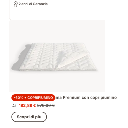
2 anni di Garanzia
Piumino 4 stagioni Emma Premium con copripiumino
-60% + COPRIPIUMINO
Da
182,89 €
279,00 €
Prezzo
Prezzo
182,89 €
originale
Scopri di più
279,00 €