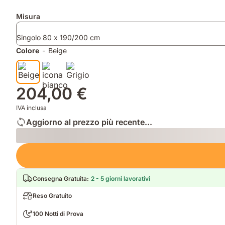
2
Prodotti
Misura
federe
aggiuntivi
Singolo 80 x 190/200 cm
Colore
-
Beige
204,00 €
IVA inclusa
Aggiorno al prezzo più recente...
Loading
Consegna Gratuita
:
2 - 5 giorni lavorativi
Reso Gratuito
100 Notti di Prova