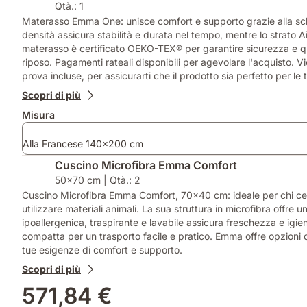
Qtà.: 1
Materasso Emma One: unisce comfort e supporto grazie alla sch
densità assicura stabilità e durata nel tempo, mentre lo strato A
materasso è certificato OEKO-TEX® per garantire sicurezza e qual
riposo. Pagamenti rateali disponibili per agevolare l'acquisto. V
prova incluse, per assicurarti che il prodotto sia perfetto per le
Scopri di più
Misura
Alla Francese 140x200 cm
Cuscino Microfibra Emma Comfort​
50x70 cm | Qtà.: 2
Cuscino Microfibra Emma Comfort, 70x40 cm: ideale per chi cerca 
utilizzare materiali animali. La sua struttura in microfibra offr
ipoallergenica, traspirante e lavabile assicura freschezza e igi
compatta per un trasporto facile e pratico. Emma offre opzioni di
tue esigenze di comfort e supporto.
Scopri di più
571,84 €