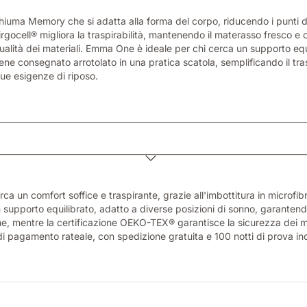
iuma Memory che si adatta alla forma del corpo, riducendo i punti d
irgocell® migliora la traspirabilità, mantenendo il materasso fresco e
ità dei materiali. Emma One è ideale per chi cerca un supporto equili
iene consegnato arrotolato in una pratica scatola, semplificando il tr
 tue esigenze di riposo.
un comfort soffice e traspirante, grazie all'imbottitura in microfibr
e un supporto equilibrato, adatto a diverse posizioni di sonno, garante
ene, mentre la certificazione OEKO-TEX® garantisce la sicurezza dei m
 pagamento rateale, con spedizione gratuita e 100 notti di prova inclu