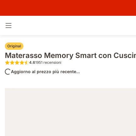
Attiva navigazione
Original
Materasso Memory Smart con Cuscin
4.6
1951 recensioni
4.6 su 5 stelle 1951 recensioni
Aggiorno al prezzo più recente...