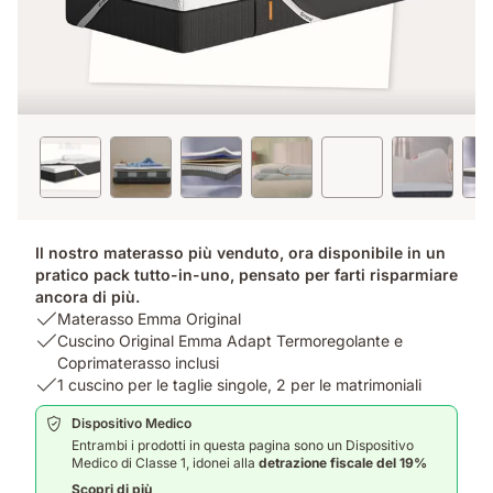
Il nostro materasso più venduto, ora disponibile in un
pratico pack tutto-in-uno, pensato per farti risparmiare
ancora di più.
USP
Materasso Emma Original
1:
USP
Cuscino Original Emma Adapt Termoregolante e
Materasso
2:
Coprimaterasso inclusi
Emma
Cuscino
USP
1 cuscino per le taglie singole, 2 per le matrimoniali
Original
Original
3:
Dispositivo Medico
Emma
1
Entrambi i prodotti in questa pagina sono un Dispositivo
Adapt
cuscino
Medico di Classe 1, idonei alla
detrazione fiscale del 19%
Termoregolante
per
Scopri di più