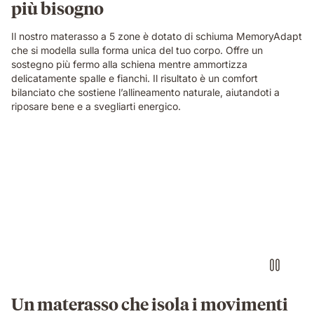
più bisogno
Il nostro materasso a 5 zone è dotato di schiuma MemoryAdapt
che si modella sulla forma unica del tuo corpo. Offre un
sostegno più fermo alla schiena mentre ammortizza
delicatamente spalle e fianchi. Il risultato è un comfort
bilanciato che sostiene l’allineamento naturale, aiutandoti a
riposare bene e a svegliarti energico.
Video
of
a
person
air-
drumming
with
headphones
on
an
Emma
Un materasso che isola i movimenti
Original