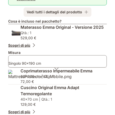
e
le
Coprimaterasso
taglie
inclusi
singole,
Vedi tutti i dettagli del prodotto
2
per
Cosa è incluso nel pacchetto?
le
Materasso Emma Original - Versione 2025
matrimoniali
Qtà.: 1
529,00 €
Scopri di più
Misura
Singolo 90x190 cm
Coprimaterasso Impermeabile Emma
90x200 cm | Qtà.: 1
72,00 €
Cuscino Original Emma Adapt
Termoregolante
40x70 cm | Qtà.: 1
129,00 €
Scopri di più