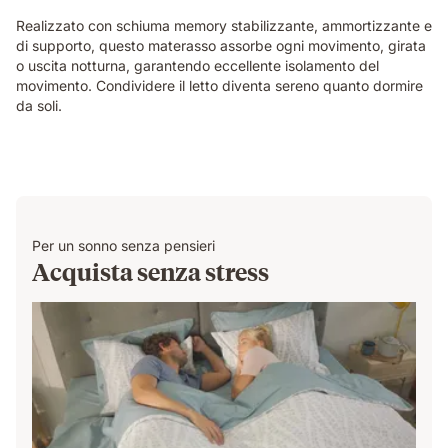
mattress
Realizzato con schiuma memory stabilizzante, ammortizzante e
while
di supporto, questo materasso assorbe ogni movimento, girata
their
o uscita notturna, garantendo eccellente isolamento del
partner
movimento. Condividere il letto diventa sereno quanto dormire
sleeps
da soli.
undisturbed
beside
them.
Per un sonno senza pensieri
Acquista senza stress