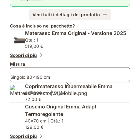
e
le
Coprimaterasso
taglie
inclusi
singole,
Vedi tutti i dettagli del prodotto
2
per
Cosa è incluso nel pacchetto?
le
Materasso Emma Original - Versione 2025
matrimoniali
Qtà.: 1
519,00 €
Scopri di più
Misura
Singolo 80x190 cm
Coprimaterasso Impermeabile Emma
80x200 cm | Qtà.: 1
72,00 €
Cuscino Original Emma Adapt
Termoregolante
40x70 cm | Qtà.: 1
129,00 €
Scopri di più