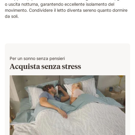
o uscita notturna, garantendo eccellente isolamento del
partner
movimento. Condividere il letto diventa sereno quanto dormire
sleeps
da soli.
undisturbed
beside
them.
Per un sonno senza pensieri
Acquista senza stress