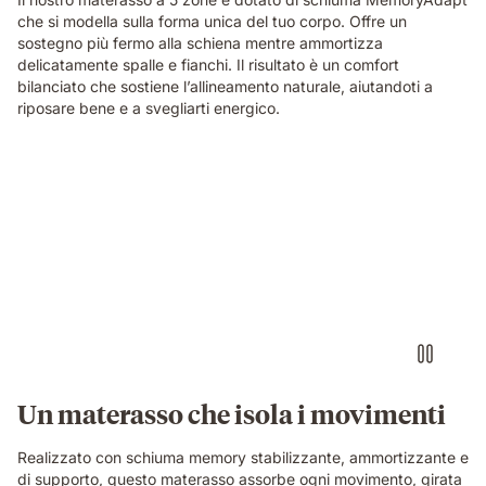
che si modella sulla forma unica del tuo corpo. Offre un
sostegno più fermo alla schiena mentre ammortizza
delicatamente spalle e fianchi. Il risultato è un comfort
bilanciato che sostiene l’allineamento naturale, aiutandoti a
riposare bene e a svegliarti energico.
Video
of
a
person
air-
drumming
with
headphones
on
an
Emma
Un materasso che isola i movimenti
Original
mattress
Realizzato con schiuma memory stabilizzante, ammortizzante e
while
di supporto, questo materasso assorbe ogni movimento, girata
their