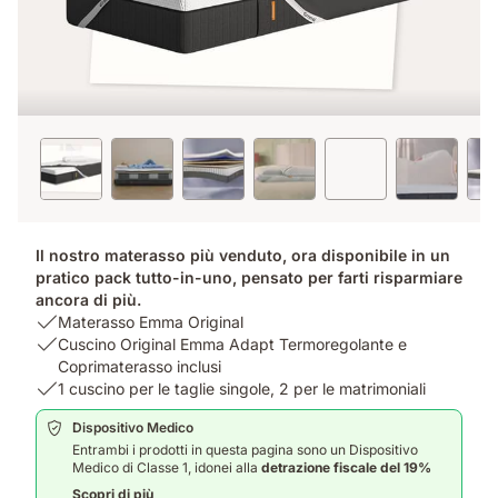
Il nostro materasso più venduto, ora disponibile in un
pratico pack tutto-in-uno, pensato per farti risparmiare
ancora di più.
USP
Materasso Emma Original
1:
USP
Cuscino Original Emma Adapt Termoregolante e
Materasso
2:
Coprimaterasso inclusi
Emma
Cuscino
USP
1 cuscino per le taglie singole, 2 per le matrimoniali
Original
Original
3:
Dispositivo Medico
Emma
1
Entrambi i prodotti in questa pagina sono un Dispositivo
Adapt
cuscino
Medico di Classe 1, idonei alla
detrazione fiscale del 19%
Termoregolante
per
Scopri di più