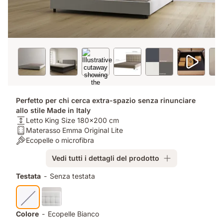
Perfetto per chi cerca extra-spazio senza rinunciare
allo stile Made in Italy
Altezza:
Letto King Size 180x200 cm
Letto
Materasso:
Materasso Emma Original Lite
King
Materasso
Stile:
Ecopelle o microfibra
Size
Emma
Ecopelle
Vedi tutti i dettagli del prodotto
180x200
Original
o
cm
Lite
microfibra
Prodotti
Testata
-
Senza testata
aggiuntivi
Colore
-
Ecopelle Bianco