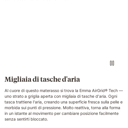
breathable
structure
in
Video
close-
of
up
a
detail.
floating
dark
blue
foam
block
with
a
textured
Migliaia di tasche d'aria
fibrous
surface,
Al cuore di questo materasso si trova la Emma AirGrid® Tech —
showing
uno strato a griglia aperta con migliaia di tasche d'aria. Ogni
the
tasca trattiene l'aria, creando una superficie fresca sulla pelle e
material
morbida sui punti di pressione. Molto reattiva, torna alla forma
technology
in un istante al movimento per cambiare posizione facilmente
of
senza sentirti bloccato.
the
Emma