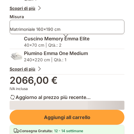
2
Scopri di più
per
Misura
le
matrimoniali
Matrimoniale 160x190 cm
Cuscino Memory Emma Elite
40x70 cm | Qtà.: 2
Piumino Emma One Medium
240x220 cm | Qtà.: 1
Scopri di più
2066,00 €
IVA inclusa
Aggiorno al prezzo più recente...
Loading
Aggiungi all carrello
Consegna Gratuita
:
12 - 14 settimane