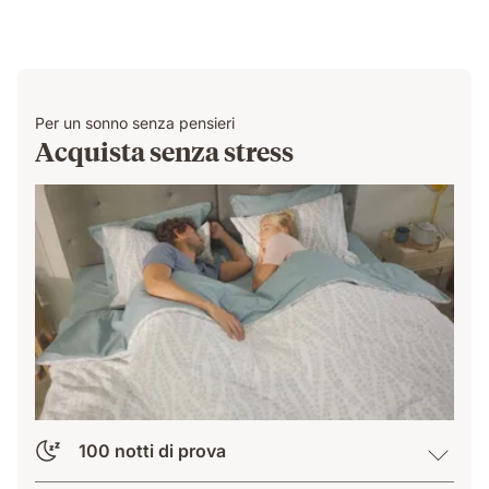
pressure
relief.
Per un sonno senza pensieri
Acquista senza stress
100 notti di prova