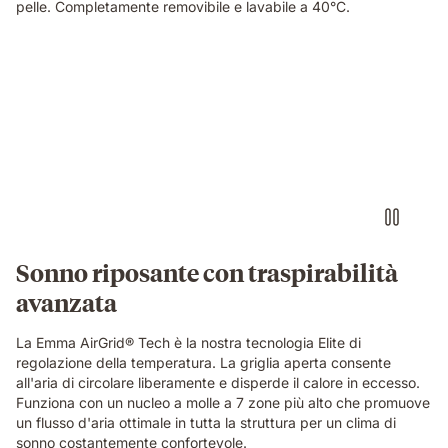
pelle. Completamente removibile e lavabile a 40°C.
Video
of
a
hand
pinching
the
blue
grid
foam
layer
of
Sonno riposante con traspirabilità
the
avanzata
Emma
Original
Elite
La Emma AirGrid® Tech è la nostra tecnologia Elite di
mattress,
regolazione della temperatura. La griglia aperta consente
showing
all'aria di circolare liberamente e disperde il calore in eccesso.
its
Funziona con un nucleo a molle a 7 zone più alto che promuove
open-
un flusso d'aria ottimale in tutta la struttura per un clima di
cell
sonno costantemente confortevole.