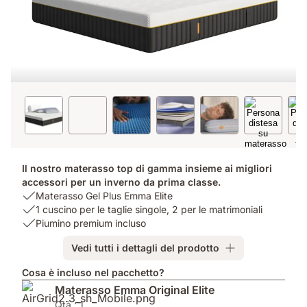
Il nostro materasso top di gamma insieme ai migliori
accessori per un inverno da prima classe.
USP
Materasso Gel Plus Emma Elite
1:
USP
1 cuscino per le taglie singole, 2 per le matrimoniali
Materasso
2:
USP
Piumino premium incluso
Gel
1
3:
Vedi tutti i dettagli del prodotto
Plus
cuscino
Piumino
Emma
per
premium
Cosa è incluso nel pacchetto?
Elite
le
incluso
Materasso Emma Original Elite
taglie
singole,
Qtà.: 1