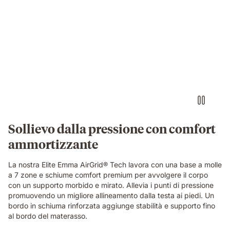
Original
Elite
Video
mattress.
of
a
small
round
object
pressing
into
the
blue
grid
Sollievo dalla pressione con comfort
foam
ammortizzante
layer
of
the
La nostra Elite Emma AirGrid® Tech lavora con una base a molle
Emma
a 7 zone e schiume comfort premium per avvolgere il corpo
Original
con un supporto morbido e mirato. Allevia i punti di pressione
Elite
promuovendo un migliore allineamento dalla testa ai piedi. Un
mattress,
bordo in schiuma rinforzata aggiunge stabilità e supporto fino
demonstrating
al bordo del materasso.
localised