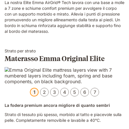
the
La nostra Elite Emma AirGrid® Tech lavora con una base a molle
Emma
a 7 zone e schiume comfort premium per avvolgere il corpo
Original
con un supporto morbido e mirato. Allevia i punti di pressione
Elite
promuovendo un migliore allineamento dalla testa ai piedi. Un
mattress,
bordo in schiuma rinforzata aggiunge stabilità e supporto fino
demonstrating
al bordo del materasso.
localised
pressure
relief.
Strato per strato
Materasso Emma Original Elite
1
2
3
4
5
6
7
La fodera premium ancora migliore di quanto sembri
Strato di tessuto più spesso, morbido al tatto e piacevole sulla
pelle. Completamente removibile e lavabile a 40°C.