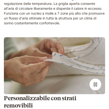
mattress,
regolazione della temperatura. La griglia aperta consente
showing
all'aria di circolare liberamente e disperde il calore in eccesso.
its
Funziona con un nucleo a molle a 7 zone più alto che promuove
open-
un flusso d'aria ottimale in tutta la struttura per un clima di
cell
sonno costantemente confortevole.
breathable
structure
in
close-
up
detail.
Personalizzabile con strati
removibili