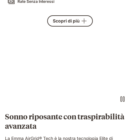
Rate Senza Interessi
Scopri di più
Video
of
a
hand
pinching
the
blue
grid
foam
layer
of
Sonno riposante con traspirabilità
the
avanzata
Emma
Original
Elite
La Emma AirGrid® Tech è la nostra tecnologia Elite di