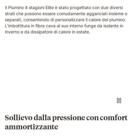
Il Piumino 4 stagioni Elite è stato progettato con due diversi
strati che possono essere comodamente agganciati insieme o
separati, consentendo di personalizzare il calore del piumino.
L'imbottitura in fibra cava al suo interno funge da isolante in
inverno e da dissipatore di calore in estate.
Video
of
a
small
round
object
pressing
into
the
blue
grid
Sollievo dalla pressione con comfort
foam
ammortizzante
layer
of