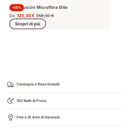
Kit 2 Cuscini Microfibra Elite
-65%
Da
125,30 €
358,00 €
Prezzo
Prezzo
Scopri di più
125,30 €
originale
358,00 €
Consegna e Reso Gratuiti
100 Notti di Prova
Fino a 10 Anni di Garanzia