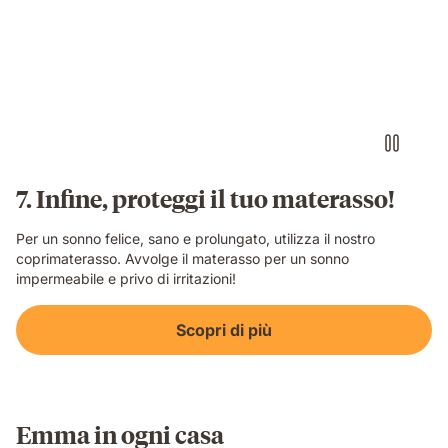
impermeabile
e
protettivo
video
7. Infine, proteggi il tuo materasso!
Per un sonno felice, sano e prolungato, utilizza il nostro
coprimaterasso. Avvolge il materasso per un sonno
impermeabile e privo di irritazioni!
Scopri di più
Emma in ogni casa