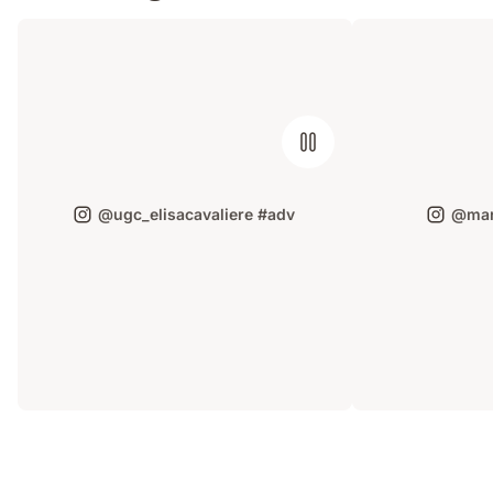
@ugc_elisacavaliere #adv
@mar