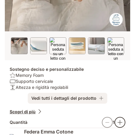
Sostegno deciso e personalizzabile
Benefit:
Memory Foam
Memory
Cuscino:
Supporto cervicale
Foam
Supporto
Altezza:
Altezza e rigidità regolabili
cervicale
Altezza
Vedi tutti i dettagli del prodotto
e
rigidità
Prodotti
regolabili
Scopri di più
aggiuntivi
Quantità
1
Federa Emma Cotone