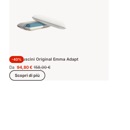
Kit 2 Cuscini Original Emma Adapt
-40%
Da
94,80 €
158,00 €
Prezzo
Prezzo
Scopri di più
94,80 €
originale
158,00 €