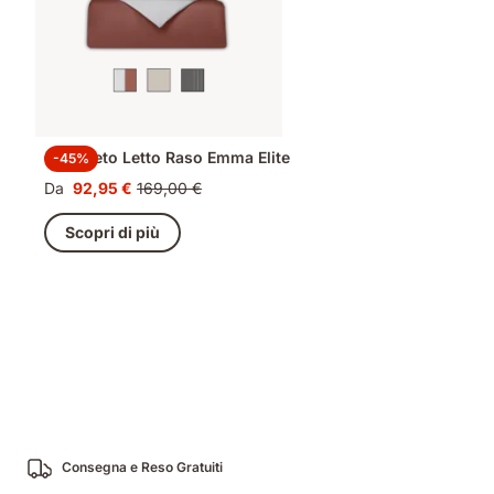
Completo Letto Raso Emma Elite
-45%
Da
92,95 €
169,00 €
Prezzo
Prezzo
92,95 €
originale
Scopri di più
169,00 €
Consegna e Reso Gratuiti