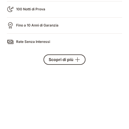
100 Notti di Prova
Fino a 10 Anni di Garanzia
Rate Senza Interessi
Scopri di più
Coprimaterasso
impermeabile
e
protettivo
video