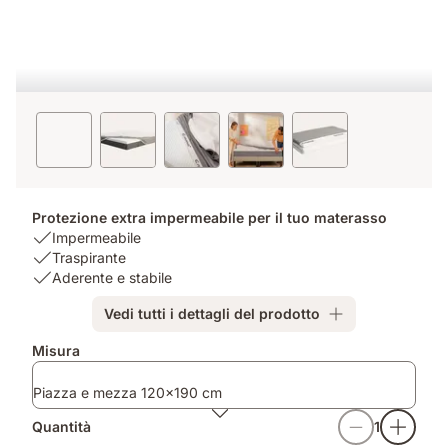
Protezione extra impermeabile per il tuo materasso
USP
Impermeabile
1:
USP
Traspirante
Impermeabile
2:
USP
Aderente e stabile
Traspirante
3:
Vedi tutti i dettagli del prodotto
Aderente
e
Misura
stabile
Piazza e mezza 120x190 cm
Quantità
1