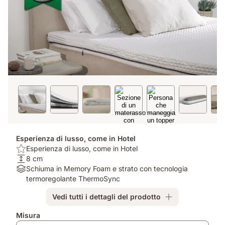
Esperienza di lusso, come in Hotel
Benefit:
Esperienza di lusso, come in Hotel
Esperienza
Altezza:
8 cm
di
8
Materiali:
Schiuma in Memory Foam e strato con tecnologia
lusso,
cm
Schiuma
termoregolante ThermoSync
come
in
Vedi tutti i dettagli del prodotto
in
Memory
Hotel
Foam
Prodotti
Misura
e