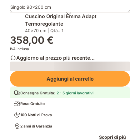
aggiuntivi
strato
Singolo 90x200 cm
con
tecnologia
Cuscino Original Emma Adapt
termoregolante
Termoregolante
ThermoSync
40x70 cm | Qtà.: 1
358,00 €
IVA inclusa
Aggiorno al prezzo più recente...
Loading
Aggiungi al carrello
Consegna Gratuita
:
2 - 5 giorni lavorativi
Reso Gratuito
100 Notti di Prova
2 anni di Garanzia
Scopri di più