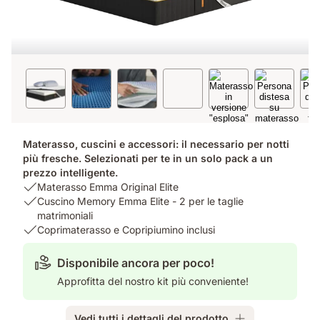
Materasso, cuscini e accessori: il necessario per notti
più fresche. Selezionati per te in un solo pack a un
prezzo intelligente.
USP
Materasso Emma Original Elite
1:
USP
Cuscino Memory Emma Elite - 2 per le taglie
Materasso
2:
matrimoniali
Emma
Cuscino
USP
Coprimaterasso e Copripiumino inclusi
Original
Memory
3:
Elite
Emma
Coprimaterasso
Disponibile ancora per poco!
Elite
e
Approfitta del nostro kit più conveniente!
-
Copripiumino
2
inclusi
per
Vedi tutti i dettagli del prodotto