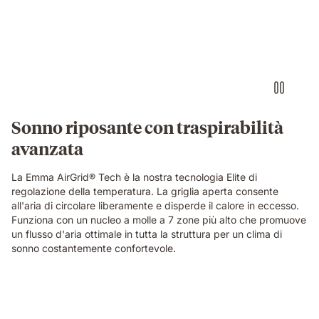
a
hand
pinching
the
blue
grid
foam
layer
of
Sonno riposante con traspirabilità
the
avanzata
Emma
Original
Elite
La Emma AirGrid® Tech è la nostra tecnologia Elite di
mattress,
regolazione della temperatura. La griglia aperta consente
showing
all'aria di circolare liberamente e disperde il calore in eccesso.
its
Funziona con un nucleo a molle a 7 zone più alto che promuove
open-
un flusso d'aria ottimale in tutta la struttura per un clima di
cell
sonno costantemente confortevole.
breathable
structure
in
Video
close-
of
up