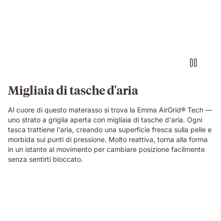
a
detail.
floating
dark
blue
foam
block
with
a
textured
Migliaia di tasche d'aria
fibrous
surface,
Al cuore di questo materasso si trova la Emma AirGrid® Tech —
showing
uno strato a griglia aperta con migliaia di tasche d'aria. Ogni
the
tasca trattiene l'aria, creando una superficie fresca sulla pelle e
material
morbida sui punti di pressione. Molto reattiva, torna alla forma
technology
in un istante al movimento per cambiare posizione facilmente
of
senza sentirti bloccato.
the
Emma
Original
Elite
Video
mattress.
of
a