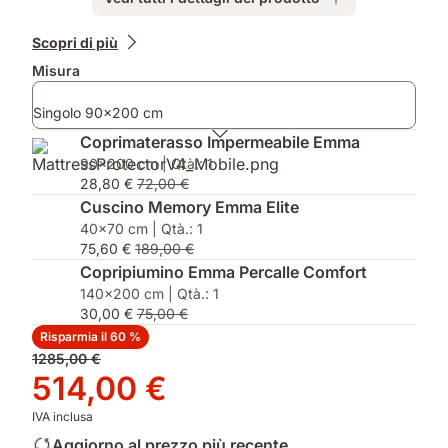
le
taglie
Prodotti
Scopri di più
matrimoniali
aggiuntivi
Misura
Singolo 90x200 cm
Coprimaterasso Impermeabile Emma
90x200 cm | Qtà.: 1
28,80 €
72,00 €
Cuscino Memory Emma Elite
40x70 cm | Qtà.: 1
75,60 €
189,00 €
Copripiumino Emma Percalle Comfort
140x200 cm | Qtà.: 1
30,00 €
75,00 €
Risparmia il 60 %
Prezzo
1285,00 €
originale
Prezzo
514,00 €
1285,00 €
514,00 €
IVA inclusa
Aggiorno al prezzo più recente...