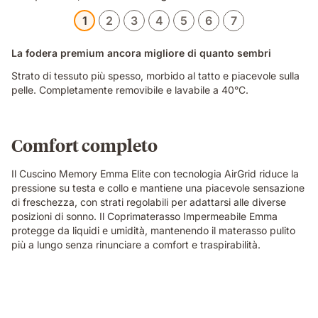
1
2
3
4
5
6
7
La fodera premium ancora migliore di quanto sembri
Strato di tessuto più spesso, morbido al tatto e piacevole sulla
pelle. Completamente removibile e lavabile a 40°C.
Comfort completo
Il Cuscino Memory Emma Elite con tecnologia AirGrid riduce la
pressione su testa e collo e mantiene una piacevole sensazione
di freschezza, con strati regolabili per adattarsi alle diverse
posizioni di sonno. Il Coprimaterasso Impermeabile Emma
protegge da liquidi e umidità, mantenendo il materasso pulito
più a lungo senza rinunciare a comfort e traspirabilità.
Video
of