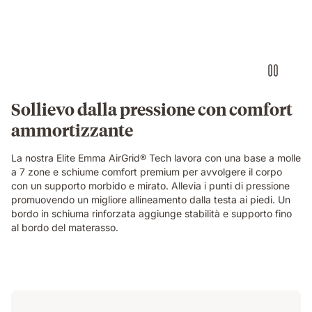
small
round
object
pressing
into
the
blue
grid
Sollievo dalla pressione con comfort
foam
ammortizzante
layer
of
the
La nostra Elite Emma AirGrid® Tech lavora con una base a molle
Emma
a 7 zone e schiume comfort premium per avvolgere il corpo
Original
con un supporto morbido e mirato. Allevia i punti di pressione
Elite
promuovendo un migliore allineamento dalla testa ai piedi. Un
mattress,
bordo in schiuma rinforzata aggiunge stabilità e supporto fino
demonstrating
al bordo del materasso.
localised
pressure
relief.